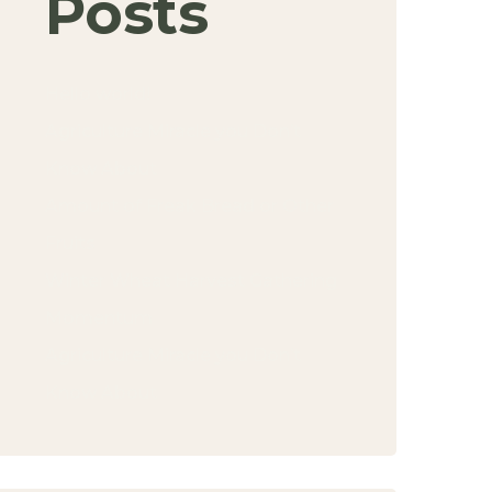
Posts
Hello world!
Agriculture Miracle you Don’t
Know About
Amount of Freak Bread or Other
Fruits
Winter Wheat Harvest Gathering
Momentum
Agriculture Miracle you Don’t
Know About