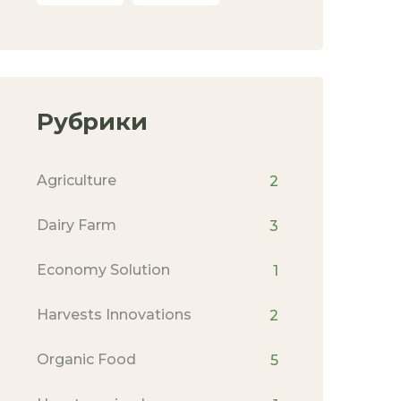
Рубрики
Agriculture
2
Dairy Farm
3
Economy Solution
1
Harvests Innovations
2
Organic Food
5